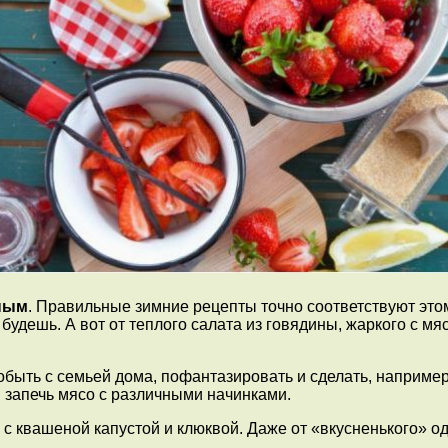
ным
. Правильные зимние рецепты точно соответствуют это
 будешь. А вот от теплого салата из говядины, жаркого с м
быть с семьей дома, пофантазировать и сделать, например
 запечь мясо с различными начинками.
с квашеной капустой и клюквой. Даже от «вкусненького» од