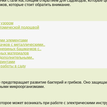
ки стали настоящим открытием для садоводов, которые цен
ков, которые стоит обратить внимание.
 узором
атомической подошвой
ими элементами
чков с металлическими..
нериных башмачков с..
ьных материалов
дополнительными..
принтами
работы в саду
предотвращает развитие бактерий и грибков. Оно защищает
ичными микроорганизмами.
оторое может возникать при работе с электрическими инст