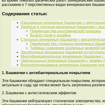
во время тяжелых физических работ. Венерианские башмач
расскажем о 7 перспективных видах венерианских башмач
Содержание статьи:
Изысканные венериные башмачки с цветочным
Удобные и прочные венериные башмачки с ан
Преимущества анатомической подошвы
Выбор стиля и дизайна
Стильные венериные башмачки с металлическ
Преимущества стильных венериных башма
Таблица сравнения различных моделей ве
Экологичные венериные башмачки из натурал
Многофункциональные венериные башмачки с 
Оригинальные венериные башмачки с яркими 
Водонепроницаемые венериные башмачки для 
1. Башмачки с антибактериальным покрытием
Эти башмачки обладают специальным покрытием, которое 
актуально в саду, где почва может быть загрязнена разл
2. Башмачки с антистатическим эффектом
Эти башмачки нейтрализуют статическое электричество, к