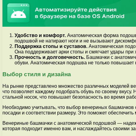
Удобство и комфорт.
Анатомическая форма подошвы
подошвой не натирают ноги и не вызывают дискомфо
Поддержка стопы и суставов.
Анатомическая подошв
Она поддерживает арки стопы и смягчает удары при 
Прочность и долговечность.
Башмачки с анатомиче
обуви. Анатомическая подошва не только повышает к
Выбор стиля и дизайна
На рынке представлено множество различных моделей ве
что позволяет каждому подобрать обувь по своему вкусу
стальной носок, что повышает безопасность во время раб
Необходимо учитывать, что выбор венериных башмачков с
посадки и соответствии размеру. Это поможет обеспечить
Венериные башмачки с анатомической подошвой — надежна
которая подходит именно вам, и наслаждайтесь своими за