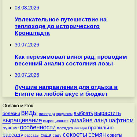
08.08.2026
Увлекательное путешествие на
теплоходе до исторического
Кронштадта
30.07.2026
Как перезимовал виноград, проводим
весенний анализ состояния лозы
30.07.2026
Лучшие направления для отдыха в
Египте на любой вкус и бюджет
Облако меток
виды
вырастить
выбрать
болезни
винограда
вредители
выращивание
дизайне
ландшафтном
выращивания
особенности
правильно
лучшие
посадка
посадки
секреты
семян
рассаду
сада
советы
саду
рассады