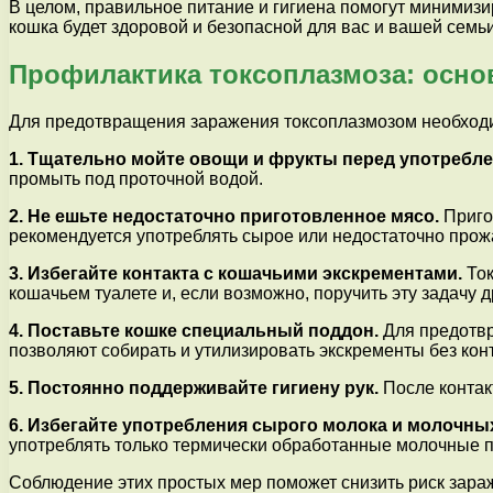
В целом, правильное питание и гигиена помогут минимиз
кошка будет здоровой и безопасной для вас и вашей семьи
Профилактика токсоплазмоза: осн
Для предотвращения заражения токсоплазмозом необходи
1. Тщательно мойте овощи и фрукты перед употребл
промыть под проточной водой.
2. Не ешьте недостаточно приготовленное мясо.
Приго
рекомендуется употреблять сырое или недостаточно прож
3. Избегайте контакта с кошачьими экскрементами.
Ток
кошачьем туалете и, если возможно, поручить эту задачу д
4. Поставьте кошке специальный поддон.
Для предотвр
позволяют собирать и утилизировать экскременты без конт
5. Постоянно поддерживайте гигиену рук.
После контак
6. Избегайте употребления сырого молока и молочны
употреблять только термически обработанные молочные п
Соблюдение этих простых мер поможет снизить риск зара