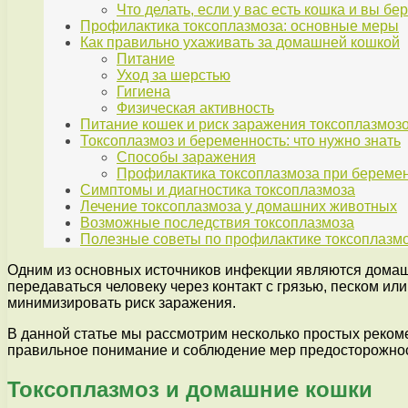
Что делать, если у вас есть кошка и вы б
Профилактика токсоплазмоза: основные меры
Как правильно ухаживать за домашней кошкой
Питание
Уход за шерстью
Гигиена
Физическая активность
Питание кошек и риск заражения токсоплазмоз
Токсоплазмоз и беременность: что нужно знать
Способы заражения
Профилактика токсоплазмоза при береме
Симптомы и диагностика токсоплазмоза
Лечение токсоплазмоза у домашних животных
Возможные последствия токсоплазмоза
Полезные советы по профилактике токсоплазм
Одним из основных источников инфекции являются домашн
передаваться человеку через контакт с грязью, песком и
минимизировать риск заражения.
В данной статье мы рассмотрим несколько простых реком
правильное понимание и соблюдение мер предосторожнос
Токсоплазмоз и домашние кошки