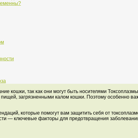
еременны?
ом
нности
оза
ие кошки, так как они могут быть носителями Токсоплазмы
ли пищей, загрязненными калом кошки. Поэтому особенно в
ендаций, которые помогут вам защитить себя от токсоплаз
ти — ключевые факторы для предотвращения заболевания 