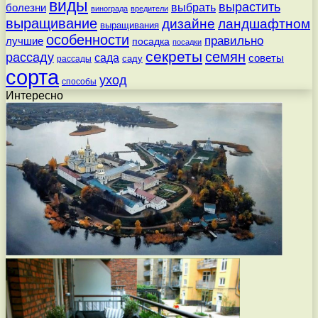
виды
вырастить
выбрать
болезни
винограда
вредители
выращивание
дизайне
ландшафтном
выращивания
особенности
правильно
лучшие
посадка
посадки
секреты
семян
рассаду
сада
советы
саду
рассады
сорта
уход
способы
Интересно