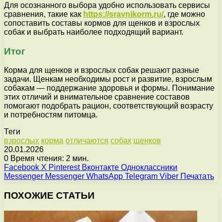
Для осознанного выбора удобно использовать сервисы
сравнения, такие как
https://sravnikorm.ru/
, где можно
сопоставить составы кормов для щенков и взрослых
собак и выбрать наиболее подходящий вариант.
Итог
Корма для щенков и взрослых собак решают разные
задачи. Щенкам необходимы рост и развитие, взрослым
собакам — поддержание здоровья и формы. Понимание
этих отличий и внимательное сравнение составов
помогают подобрать рацион, соответствующий возрасту
и потребностям питомца.
Теги
взрослых
корма
отличаются
собак
щенков
20.01.2026
0
Время чтения: 2 мин.
Facebook
X
Pinterest
Вконтакте
Одноклассники
Messenger
Messenger
WhatsApp
Telegram
Viber
Печатать
ПОХОЖИЕ СТАТЬИ