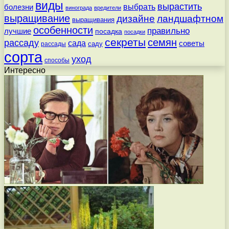
виды
вырастить
выбрать
болезни
винограда
вредители
выращивание
дизайне
ландшафтном
выращивания
особенности
правильно
лучшие
посадка
посадки
секреты
семян
рассаду
сада
советы
саду
рассады
сорта
уход
способы
Интересно