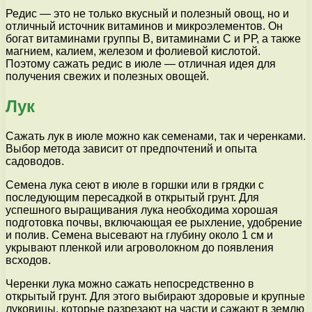
Редис — это не только вкусный и полезный овощ, но и
отличный источник витаминов и микроэлементов. Он
богат витаминами группы В, витаминами С и РР, а также
магнием, калием, железом и фолиевой кислотой.
Поэтому сажать редис в июле — отличная идея для
получения свежих и полезных овощей.
Лук
Сажать лук в июле можно как семенами, так и черенками.
Выбор метода зависит от предпочтений и опыта
садоводов.
Семена лука сеют в июле в горшки или в грядки с
последующим пересадкой в открытый грунт. Для
успешного выращивания лука необходима хорошая
подготовка почвы, включающая ее рыхление, удобрение
и полив. Семена высевают на глубину около 1 см и
укрывают пленкой или агроволокном до появления
всходов.
Черенки лука можно сажать непосредственно в
открытый грунт. Для этого выбирают здоровые и крупные
луковицы, которые разрезают на части и сажают в землю