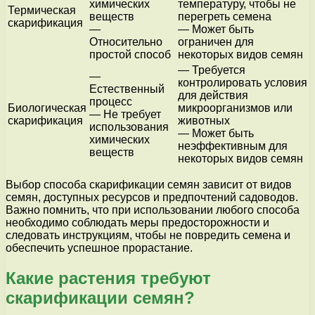
химических
температуру, чтобы не
Термическая
веществ
перегреть семена
скарификация
—
— Может быть
Относительно
ограничен для
простой способ
некоторых видов семян
— Требуется
—
контролировать условия
Естественный
для действия
процесс
Биологическая
микроорганизмов или
— Не требует
скарификация
животных
использования
— Может быть
химических
неэффективным для
веществ
некоторых видов семян
Выбор способа скарификации семян зависит от видов
семян, доступных ресурсов и предпочтений садоводов.
Важно помнить, что при использовании любого способа
необходимо соблюдать меры предосторожности и
следовать инструкциям, чтобы не повредить семена и
обеспечить успешное прорастание.
Какие растения требуют
скарификации семян?