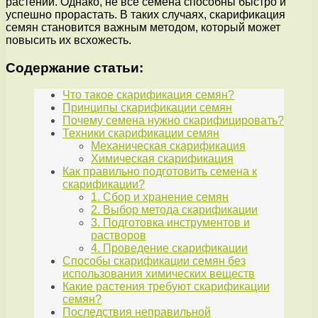
растений. Однако, не все семена способны быстро и
успешно прорастать. В таких случаях, скарификация
семян становится важным методом, который может
повысить их всхожесть.
Содержание статьи:
Что такое скарификация семян?
Принципы скарификации семян
Почему семена нужно скарифицировать?
Техники скарификации семян
Механическая скарификация
Химическая скарификация
Как правильно подготовить семена к
скарификации?
1. Сбор и хранение семян
2. Выбор метода скарификации
3. Подготовка инструментов и
растворов
4. Проведение скарификации
Способы скарификации семян без
использования химических веществ
Какие растения требуют скарификации
семян?
Последствия неправильной