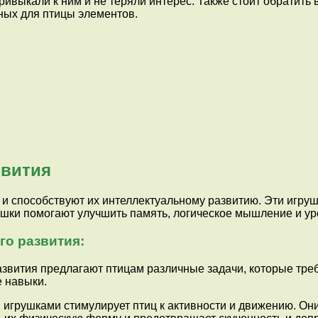
ривыкали к ним и не теряли интерес. Также стоит обратит
ных для птицы элементов.
звития
о и способствуют их интеллектуальному развитию. Эти игру
ушки помогают улучшить память, логическое мышление и ур
го развития:
развития предлагают птицам различные задачи, которые тре
е навыки.
 игрушками стимулирует птиц к активности и движению. Они