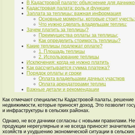
В Кадастровой палате: объяснение для дачнико
Кадастровая палата: роль и функции
Заплата за теплицы: важная информация
Основные моменты, которые стоит учесть:
Что нужно сделать владельцам теплиц:
Зачем платить за теплицы?
Преимущества оплаты за теплицы:
Как определить стоимость теплицы?
Какие теплицы подлежат оплате?
1. Площадь теплицы
2. Использование теплицы
Исключения: когда не нужно платить
Как рассчитывается сумма платежа?
Порядок оплаты и сроки
Оплата владельцами дачных участков
Оплата арендаторами теплиц
Важные детали и рекомендации
Как отмечают специалисты Кадастровой палаты, решение в
недвижимости, которые приносят доход. Это позволит гос
и инфраструктуры в сельских районах.
Однако, не все дачники согласны с новыми правилами. Не
продукции нерегулярные и не всегда приносят значительн
хозяйств и ухудшению экономической ситуации в сельских