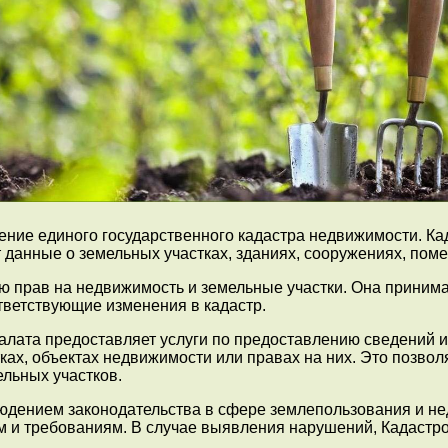
ение единого государственного кадастра недвижимости. К
данные о земельных участках, зданиях, сооружениях, помещ
ю прав на недвижимость и земельные участки. Она принима
ответствующие изменения в кадастр.
лата предоставляет услуги по предоставлению сведений и
тках, объектах недвижимости или правах на них. Это позв
льных участков.
людением законодательства в сфере землепользования и н
м и требованиям. В случае выявления нарушений, Кадастр