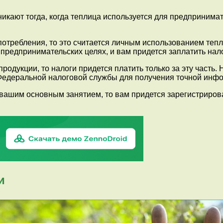
никают тогда, когда теплица используется для предпринима
требления, то это считается личным использованием тепли
в предпринимательских целях, и вам придется заплатить нал
продукции, то налоги придется платить только за эту часть
 Федеральной налоговой службы для получения точной инф
я вашим основным занятием, то вам придется зарегистриро
и