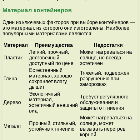
Материал контейнеров
Один из ключевых факторов при выборе контейнеров —
это материал, из которого они изготовлены. Наиболее
популярными материалами являются:
Материал
Преимущества
Недостатки
Легкий, прочный,
Может нагреваться на
Пластик
долговечный,
солнце, не всегда
доступный по цене
эстетичен
Естественный
Тяжелый, подвержен
материал, хорошо
Глина
разрушению при
сохраняет влагу,
заморозках
дышит
Экологичный
Требует регулярного
материал,
Дерево
обслуживания и
эстетичный внешний
защиты от гниения
вид
Может нагреваться на
Прочный, стильный,
солнце, может
Металл
устойчив к гниению
вызывать перегрев
корней