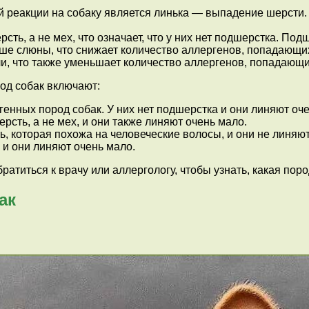
й реакции на собаку является линька — выпадение шерсти.
сть, а не мех, что означает, что у них нет подшерстка. П
е слюны, что снижает количество аллергенов, попадающи
, что также уменьшает количество аллергенов, попадающи
од собак включают:
енных пород собак. У них нет подшерстка и они линяют оче
сть, а не мех, и они также линяют очень мало.
 которая похожа на человеческие волосы, и они не линяют
 и они линяют очень мало.
братиться к врачу или аллергологу, чтобы узнать, какая по
ак