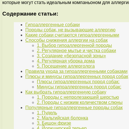
которые могут стать идеальным компаньоном для аллергик
Содержание статьи:
Гипоаллергенные собаки
Породы собак, не вызывающие аллергию
Какие собаки считаются гипоаллергенными
Способы снижения аллергии на собак
1. Выбор гипоаллергенной породы
2. Регулярное мытье и чистка собаки
3. Создание «безопасной зоны»
4. Регулярная уборка дома
5. Посещение аллерголога
Правила ухода за гипоаллергенными собаками
Плюсы и минусы гипоаллергенных пород собак
Плюсы гипоаллергенных пород собак:
Минусы гипоаллергенных пород собак:
Как выбрать гипоаллергенную собаку
1. Породы с непролезающей шерстью
2. Породы с низким количеством слюны
Популярные гипоаллергенные породы собак
1. Пудель
2. Мальтийская болонка
3. Бишон фризе
4. Йоркширский терьер