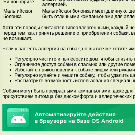
Бишон фризе
аллергией.
Мальтийская
Мальтийская болонка имеет длинную, ше
болонка
быть отличными компаньонами для алле
Хотя эти породы считаются гипоаллергенными, каждый чел
перед тем, как принять решение о приобретении собаки, в
не возникает.
Если у вас есть аллергия на собак, но вы все же хотите и
Регулярно чистите и пылесосите дом, чтобы снизить 
Ограничьте доступ собаки в спальню или другие пом
Избегайте прикосновения к собаке лицом или руками 
Регулярно купайте и чешите собаку, чтобы удалить ш
Рассмотрите возможность использования специальны
Собаки могут быть прекрасными компаньонами, даже для
присутствием питомца без дискомфорта и аллергических 