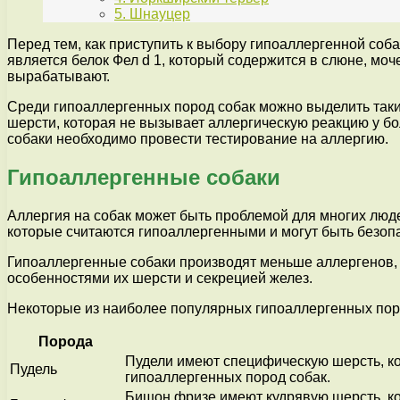
5. Шнауцер
Перед тем, как приступить к выбору гипоаллергенной соб
является белок Фел d 1, который содержится в слюне, моч
вырабатывают.
Среди гипоаллергенных пород собак можно выделить такие
шерсти, которая не вызывает аллергическую реакцию у бо
собаки необходимо провести тестирование на аллергию.
Гипоаллергенные собаки
Аллергия на собак может быть проблемой для многих людей
которые считаются гипоаллергенными и могут быть безоп
Гипоаллергенные собаки производят меньше аллергенов, т
особенностями их шерсти и секрецией желез.
Некоторые из наиболее популярных гипоаллергенных пор
Порода
Пудели имеют специфическую шерсть, ко
Пудель
гипоаллергенных пород собак.
Бишон фризе имеют кудрявую шерсть, ко