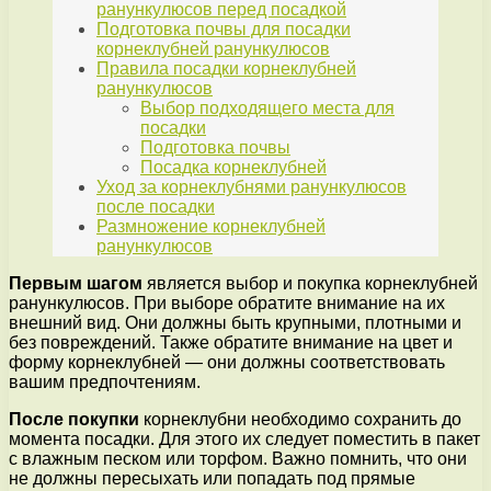
ранункулюсов перед посадкой
Подготовка почвы для посадки
корнеклубней ранункулюсов
Правила посадки корнеклубней
ранункулюсов
Выбор подходящего места для
посадки
Подготовка почвы
Посадка корнеклубней
Уход за корнеклубнями ранункулюсов
после посадки
Размножение корнеклубней
ранункулюсов
Первым шагом
является выбор и покупка корнеклубней
ранункулюсов. При выборе обратите внимание на их
внешний вид. Они должны быть крупными, плотными и
без повреждений. Также обратите внимание на цвет и
форму корнеклубней — они должны соответствовать
вашим предпочтениям.
После покупки
корнеклубни необходимо сохранить до
момента посадки. Для этого их следует поместить в пакет
с влажным песком или торфом. Важно помнить, что они
не должны пересыхать или попадать под прямые