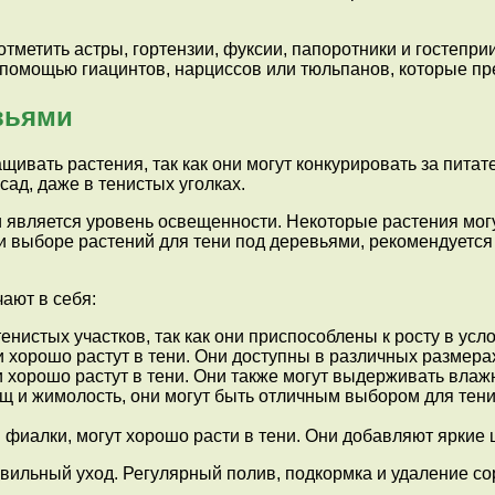
отметить астры, гортензии, фуксии, папоротники и гостеприи
 помощью гиацинтов, нарциссов или тюльпанов, которые пре
вьями
щивать растения, так как они могут конкурировать за пита
ад, даже в тенистых уголках.
является уровень освещенности. Некоторые растения могут
и выборе растений для тени под деревьями, рекомендуется 
ают в себя:
нистых участков, так как они приспособлены к росту в усл
 хорошо растут в тени. Они доступны в различных размерах
и хорошо растут в тени. Они также могут выдерживать влаж
щ и жимолость, они могут быть отличным выбором для тенист
и фиалки, могут хорошо расти в тени. Они добавляют яркие ц
ильный уход. Регулярный полив, подкормка и удаление сор