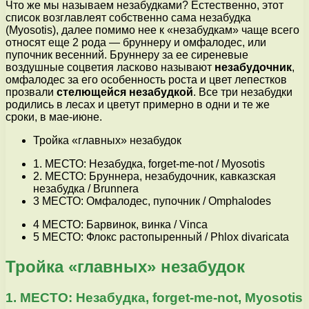
Что же мы называем незабудками? Естественно, этот
список возглавлеят собственно сама незабудка
(Myosotis), далее помимо нее к «незабудкам» чаще всего
относят еще 2 рода — бруннеру и омфалодес, или
пупочник весенний. Бруннеру за ее сиреневые
воздушные соцветия ласково называют
незабудочник
,
омфалодес за его особенность роста и цвет лепестков
прозвали
стелющейся незабудкой
. Все три незабудки
родились в лесах и цветут примерно в одни и те же
сроки, в мае-июне.
Тройка «главных» незабудок
1. МЕСТО: Незабудка, forget-me-not / Myosotis
2. МЕСТО: Бруннера, незабудочник, кавказская
незабудка / Brunnera
3 МЕСТО: Омфалодес, пупочник / Omphalodes
4 МЕСТО: Барвинок, винка / Vinca
5 МЕСТО: Флокс растопыренный / Phlox divaricata
Тройка «главных» незабудок
1. МЕСТО: Незабудка, forget-me-not, Myosotis