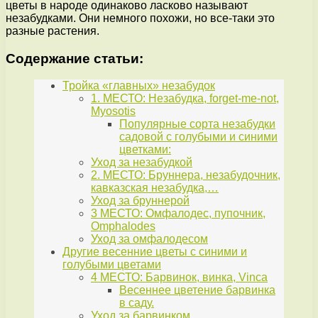
цветы в народе одинаково ласково называют
незабудками. Они немного похожи, но все-таки это
разные растения.
Содержание статьи:
Тройка «главных» незабудок
1. МЕСТО: Незабудка, forget-me-not,
Myosotis
Популярные сорта незабудки
садовой с голубыми и синими
цветками:
Уход за незабудкой
2. МЕСТО: Бруннера, незабудочник,
кавказская незабудка,…
Уход за бруннерой
3 МЕСТО: Омфалодес, пупочник,
Omphalodes
Уход за омфалодесом
Другие весенние цветы с синими и
голубыми цветами
4 МЕСТО: Барвинок, винка, Vinca
Весеннее цветение барвинка
в саду.
Уход за барвинком