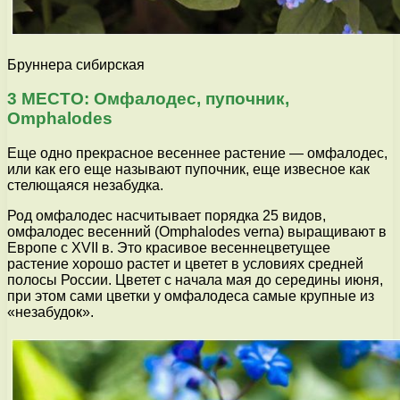
Бруннера сибирская
3 МЕСТО: Омфалодес, пупочник,
Omphalodes
Еще одно прекрасное весеннее растение — омфалодес,
или как его еще называют пупочник, еще извесное как
стелющаяся незабудка.
Род омфалодес насчитывает порядка 25 видов,
омфалодес весенний (Omphalodes verna) выращивают в
Европе с XVII в. Это красивое весеннецветущее
растение хорошо растет и цветет в условиях средней
полосы России. Цветет с начала мая до середины июня,
при этом сами цветки у омфалодеса самые крупные из
«незабудок».