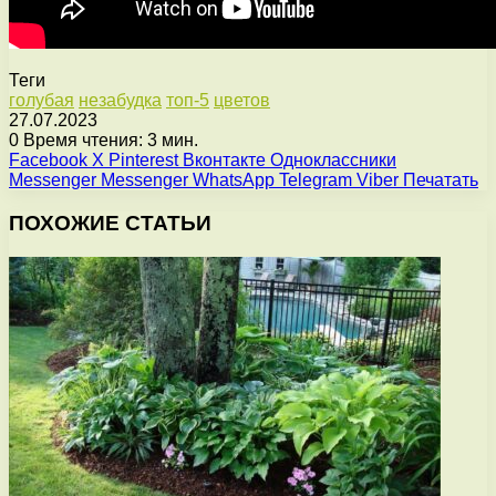
Теги
голубая
незабудка
топ-5
цветов
27.07.2023
0
Время чтения: 3 мин.
Facebook
X
Pinterest
Вконтакте
Одноклассники
Messenger
Messenger
WhatsApp
Telegram
Viber
Печатать
ПОХОЖИЕ СТАТЬИ