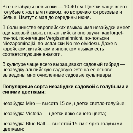
Все незабудки невысоки — 10-40 см. Цветки чаще всего
голубые с желтым глазком, но встречаются розовые и
белые. Цветут с мая до середины июня.
В большинстве европейских языках имя незабудки имеет
одинаковый смысл: по-английски оно звучит как forget-
me-not, по-немецки Vergissmeinnicht, по-польски
Niezapominajki, по-испански No me olvidesu. Даже в
корейском, китайском и японском языках есть
соответствующие аналоги.
В культуре чаще всего выращивают садовый гибрид —
незабудку альпийскую садовую. Это на ее основе
выведены многочисленные садовые культивары.
Популярные сорта незабудки садовой с голубыми и
синими цветками:
незабудка Miro — высота 15 см, цветки светло-голубые;
незабудка Victoria — цветки ярко-синего цвета;
незабудка Blue Ball — высотой 15 см с ярко-голубыми
цветками;