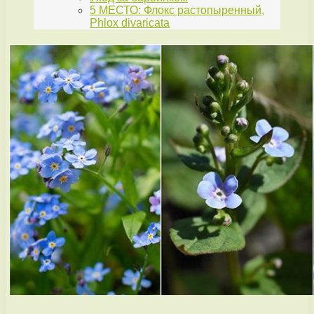
5 МЕСТО: Флокс растопыренный,
Phlox divaricata