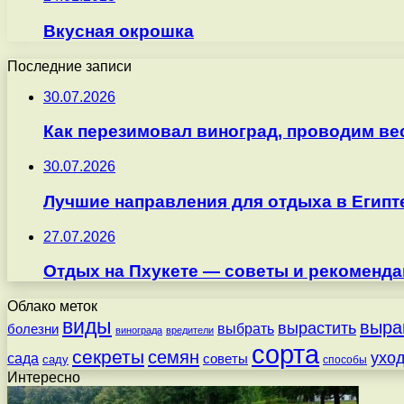
Вкусная окрошка
Последние записи
30.07.2026
Как перезимовал виноград, проводим ве
30.07.2026
Лучшие направления для отдыха в Египт
27.07.2026
Отдых на Пхукете — советы и рекоменда
Облако меток
виды
выра
вырастить
выбрать
болезни
винограда
вредители
сорта
секреты
семян
ухо
сада
советы
саду
способы
Интересно