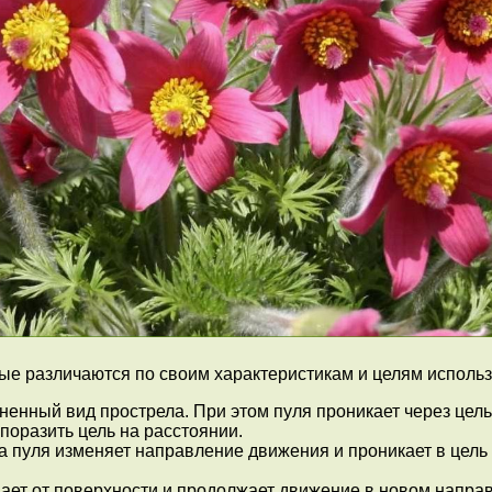
рые различаются по своим характеристикам и целям исполь
ненный вид прострела. При этом пуля проникает через цел
поразить цель на расстоянии.
 пуля изменяет направление движения и проникает в цель 
вает от поверхности и продолжает движение в новом напра