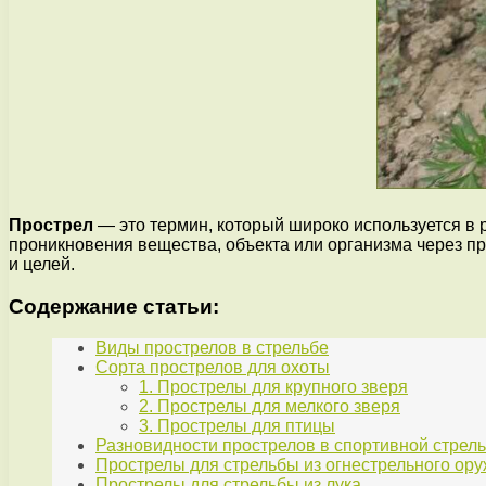
Прострел
— это термин, который широко используется в 
проникновения вещества, объекта или организма через пр
и целей.
Содержание статьи:
Виды прострелов в стрельбе
Сорта прострелов для охоты
1. Прострелы для крупного зверя
2. Прострелы для мелкого зверя
3. Прострелы для птицы
Разновидности прострелов в спортивной стрел
Прострелы для стрельбы из огнестрельного ор
Прострелы для стрельбы из лука