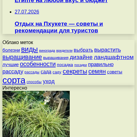
Египте на любой вкус и бюджет
27.07.2026
Отдых на Пхукете — советы и
рекомендации для туристов
Облако меток
виды
вырастить
выбрать
болезни
винограда
вредители
выращивание
дизайне
ландшафтном
выращивания
особенности
правильно
лучшие
посадка
посадки
секреты
семян
рассаду
сада
советы
саду
рассады
сорта
уход
способы
Интересно