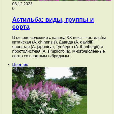
08.12.2023
0
Астильба: виды, группы и
сорта
В основе селекции с начала ХХ века — астильбы
китайская (A. chinensis), Давида (A. davidii),
японская (A. japonica), Тунберга (A. thunbergii) и
простолистная (A. simplicifolia). Многочисленные
сорта со сложным гибридным…
Цветник