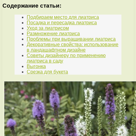
Содержание статьи:
Подбираем место для лиатриса
Посадка и пересадка лиатриса
Уход за лиатрисом
Размножение лиатриса
Проблемы при выращивании лиатриса
Декоративные свойства: использование
в ландашафтном дизайне
Советы дизайнеру по применению
лиатриса в саду
Выгонка
Срезка для букета