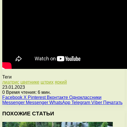
Теги
лиатрис
цветнике
штрих
яркий
23.01.2023
0
Время чтения: 6 мин.
Facebook
X
Pinterest
Вконтакте
Одноклассники
Messenger
Messenger
WhatsApp
Telegram
Viber
Печатать
ПОХОЖИЕ СТАТЬИ