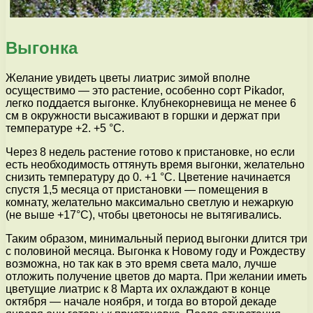
Выгонка
Желание увидеть цветы лиатрис зимой вполне
осуществимо — это растение, особенно сорт Pikador,
легко поддается выгонке. Клубнекорневища не менее 6
см в окружности высаживают в горшки и держат при
температуре +2. +5 °С.
Через 8 недель растение готово к пристановке, но если
есть необходимость оттянуть время выгонки, желательно
снизить температуру до 0. +1 °С. Цветение начинается
спустя 1,5 месяца от пристановки — помещения в
комнату, желательно максимально светлую и нежаркую
(не выше +17°С), чтобы цветоносы не вытягивались.
Таким образом, минимальный период выгонки длится три
с половиной месяца. Выгонка к Новому году и Рождеству
возможна, но так как в это время света мало, лучше
отложить получение цветов до марта. При желании иметь
цветущие лиатрис к 8 Марта их охлаждают в конце
октября — начале ноября, и тогда во второй декаде