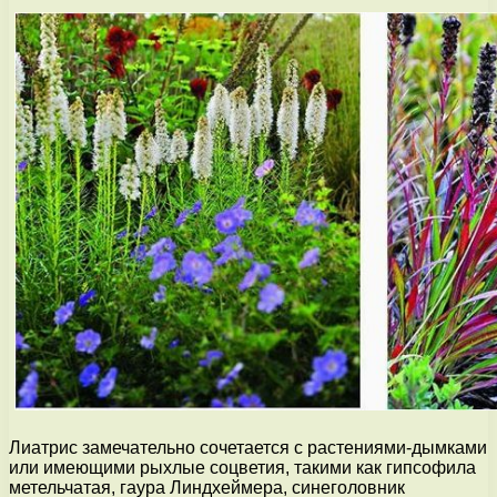
Лиатрис замечательно сочетается с растениями-дымками
или имеющими рыхлые соцветия, такими как гипсофила
метельчатая, гаура Линдхеймера, синеголовник