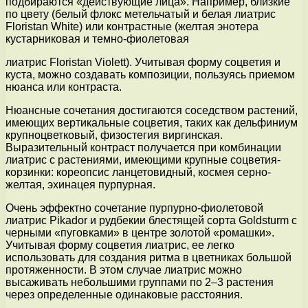
подбираются «действующие лица». Например, близкие
по цвету (белый флокс метельчатый и белая лиатрис
Floristan White) или контрастные (желтая энотера
кустарниковая и темно-фиолетовая
лиатрис Floristan Violett). Учитывая форму соцветия и
куста, можно создавать композиции, пользуясь приемом
нюанса или контраста.
Нюансные сочетания достигаются соседством растений,
имеющих вертикальные соцветия, таких как дельфиниум
крупноцветковый, физостегия виргинская.
Выразительный контраст получается при комбинации
лиатрис с растениями, имеющими крупные соцветия-
корзинки: кореопсис ланцетовидный, космея серно-
желтая, эхинацея пурпурная.
Очень эффектно сочетание пурпурно-фиолетовой
лиатрис Pikador и рудбекии блестящей сорта Goldsturm с
черными «пуговками» в центре золотой «ромашки».
Учитывая форму соцветия лиатрис, ее легко
использовать для создания ритма в цветниках большой
протяженности. В этом случае лиатрис можно
высаживать небольшими группами по 2–3 растения
через определенные одинаковые расстояния.