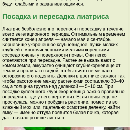
будут слабыми и разваливающимися.
Посадка и пересадка лиатриса
Лиатрис безболезненно переносит пересад­ку в течение
всего вегетационного периода. Оптимальным временем
считается конец апреля — начало мая и сентябрь.
Корневище укороченное клубневидное, пучки мелких
клубней с многочисленными мелкими корешками
сосредоточены у поверхности почвы. Они легко
отделяются при пересадке. Растение выкапывают с
комом земли, аккуратно очищают клубнекорневище от
земли и проливают водой, чтобы ничто не мешало
осторожно его поделить. Деленки в цветнике сажают так,
чтобы расстояние между рас­тениями составляло 30–40
см, а толщина грунта над деленкой — 5–10 см. При
посадке купленного клубнекорневища важно правильно
определить, где у него верх и низ. Если почка еще не
проснулась, можно пробудить растение, поместив во
влажный мох или, тщательно осмотрев деленку, найти
ямку — именно оттуда появится белая почка, которая
даст начало розетке листьев.