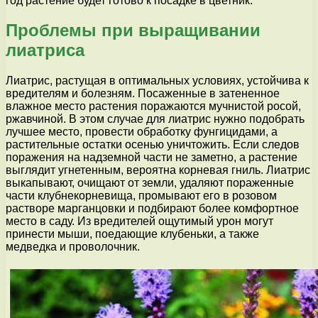
год растение будет готово к посадке в цветник.
Проблемы при выращивании
лиатриса
Лиатрис, растущая в оптимальных условиях, устойчива к
вредителям и болезням. Посаженные в затененное
влажное место растения поражаются мучнистой росой,
ржавчиной. В этом случае для лиатрис нужно подобрать
лучшее место, провести обработку фунгицидами, а
растительные остатки осенью уничтожить. Если следов
поражения на надземной части не заметно, а растение
выглядит угнетенным, вероятна корневая гниль. Лиатрис
выкапывают, очищают от земли, удаляют пораженные
части клубнекорневища, промывают его в розовом
растворе марганцовки и подбирают более комфортное
место в саду. Из вредителей ощутимый урон могут
принести мыши, поедающие клубеньки, а также
медведка и проволочник.