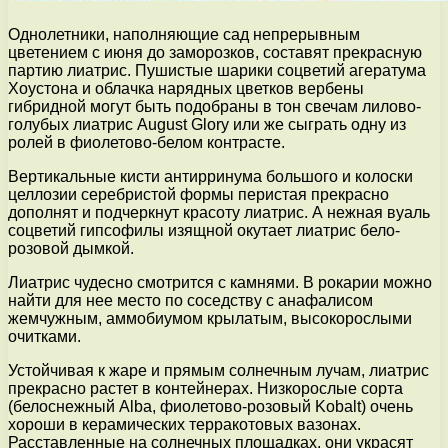
Однолетники, наполняющие сад непрерывным
цветением с июня до заморозков, составят прекрасную
партию лиатрис. Пушистые шарики соцветий агератума
Хоустона и облачка нарядных цветков вербены
гибридной могут быть подобраны в тон свечам лилово-
голубых лиатрис August Glory или же сыграть одну из
ролей в фиолетово-белом контрасте.
Вертикальные кисти антирринума большого и колоски
целлозии серебристой формы перистая прекрасно
дополнят и подчеркнут красоту лиатрис. А нежная вуаль
соцветий гипсофилы изящной окутает лиатрис бело-
розовой дымкой.
Лиатрис чудесно смотрится с камнями. В рокарии можно
найти для нее место по соседству с анафалисом
жемчужным, аммобиумом крылатым, высокорослыми
очитками.
Устойчивая к жаре и прямым солнечным лучам, лиатрис
прекрасно растет в контейнерах. Низкорослые сорта
(белоснежный Alba, фиолетово-розовый Kobalt) очень
хороши в керамических терракотовых вазонах.
Расставленные на солнечных площадках, они украсят