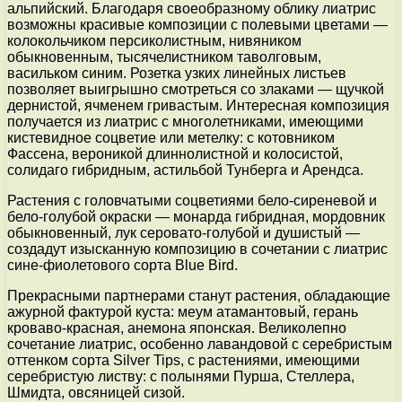
альпийский. Благодаря своеобразному облику лиатрис
возможны красивые композиции с полевыми цветами —
колокольчиком персиколистным, нивяником
обыкновенным, тысячелистником таволговым,
васильком синим. Розетка узких линейных листьев
позволяет выигрышно смотреться со злаками — щучкой
дернистой, ячменем гривастым. Интересная композиция
получается из лиатрис с многолетниками, имеющими
кистевидное соцветие или метелку: с котовником
Фассена, вероникой длиннолистной и колосистой,
солидаго гибридным, астильбой Тунберга и Арендса.
Растения с головчатыми соцветиями бело-сиреневой и
бело-голубой окраски — монарда гибридная, мордовник
обыкновенный, лук серовато-голубой и душистый —
создадут изысканную композицию в сочетании с лиатрис
сине-фиолетового сорта Blue Bird.
Прекрасными партнерами станут растения, обладающие
ажурной фактурой куста: меум атамантовый, герань
кроваво-красная, анемона японская. Великолепно
сочетание лиатрис, особенно лавандовой с серебристым
оттенком сорта Silver Tips, с растениями, имеющими
серебристую листву: с полынями Пурша, Стеллера,
Шмидта, овсяницей сизой.