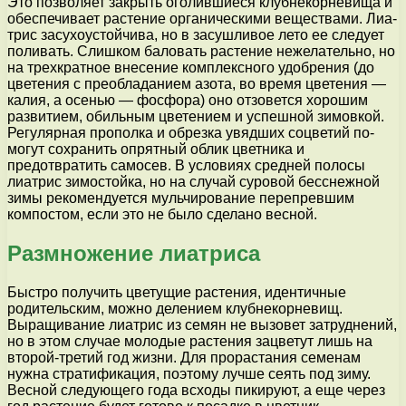
Это позволяет закрыть оголившиеся клубнекорневища и
обеспечивает растение органическими веществами. Лиа­
трис засухоустойчива, но в засушливое лето ее следует
поливать. Слишком баловать растение нежелательно, но
на трехкратное вне­сение комплексного удобрения (до
цветения с преобладанием азота, во время цветения —
калия, а осенью — фосфора) оно отзо­вется хорошим
развитием, обильным цве­тением и успешной зимовкой.
Регулярная прополка и обрезка увядших соцветий по­
могут сохранить опрятный облик цветника и
предотвратить самосев. В условиях сред­ней полосы
лиатрис зимостойка, но на слу­чай суровой бесснежной
зимы рекомендует­ся мульчирование перепревшим
компостом, если это не было сделано весной.
Размножение лиатриса
Быстро получить цветущие растения, идентичные
родительским, можно делением клубнекорневищ.
Выращивание лиатрис из семян не вызовет затруднений,
но в этом случае молодые растения зацветут лишь на
второй-третий год жизни. Для прорастания семенам
нужна стратификация, поэтому лучше сеять под зиму.
Весной следующего года всходы пикируют, а еще через