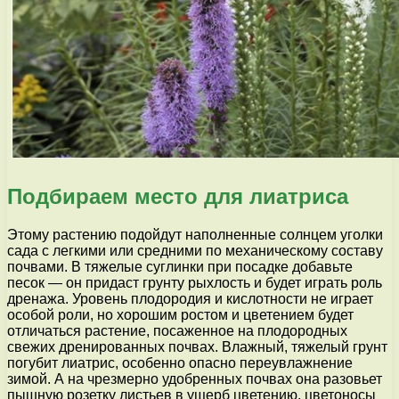
Подбираем место для лиатриса
Этому растению подойдут наполненные солнцем уголки
сада с легкими или сред­ними по механическому составу
почвами. В тяжелые суглинки при посадке добавьте
песок — он придаст грунту рыхлость и бу­дет играть роль
дренажа. Уровень плодо­родия и кислотности не играет
особой ро­ли, но хорошим ростом и цветением будет
отличаться растение, посаженное на пло­дородных
свежих дренированных почвах. Влажный, тяжелый грунт
погубит лиатрис, особенно опасно переувлажнение
зимой. А на чрезмерно удобренных почвах она ра­зовьет
пышную розетку листьев в ущерб цветению, цветоносы