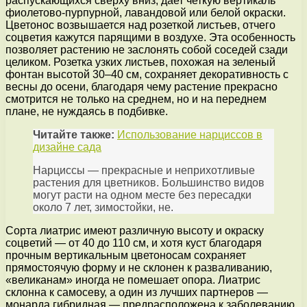
распускающихся сверху вниз, дает четкую вертикаль
фиолетово-пурпурной, лавандовой или белой окраски.
Цветонос возвышается над розеткой листьев, отчего
соцветия кажутся парящими в воздухе. Эта особенность
позволяет растению не заслонять собой соседей сзади
целиком. Розетка узких листьев, похожая на зеленый
фонтан высотой 30–40 см, сохраняет декоративность с
весны до осени, благодаря чему растение прекрасно
смотрится не только на среднем, но и на переднем
плане, не нуждаясь в подбивке.
Читайте также:
Использование нарциссов в
дизайне сада
Нарциссы — прекрасные и неприхотливые
растения для цветников. Большинство видов
могут расти на одном месте без пересадки
около 7 лет, зимостойки, не.
Сорта лиатрис имеют различную высоту и окраску
соцветий — от 40 до 110 см, и хотя куст благодаря
прочным вертикальным цветоносам сохраняет
прямостоячую форму и не склонен к разваливанию,
«великанам» иногда не помешает опора. Лиатрис
склонна к самосеву, а один из лучших партнеров —
монарда гибридная — предрасположена к заболеванию