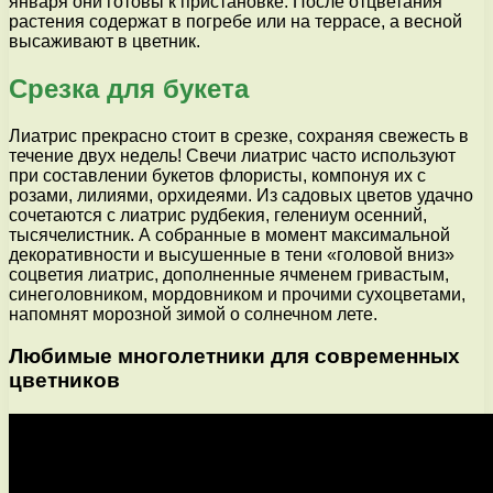
января они готовы к пристановке. После отцветания
растения содержат в погребе или на террасе, а весной
высаживают в цветник.
Срезка для букета
Лиатрис прекрасно стоит в срезке, сохраняя свежесть в
течение двух недель! Свечи лиатрис часто используют
при составлении букетов флористы, компонуя их с
розами, лилиями, орхидеями. Из садовых цветов удачно
сочетаются с лиатрис рудбекия, гелениум осенний,
тысячелистник. А собранные в момент максимальной
декоративности и высушенные в тени «головой вниз»
соцветия лиатрис, дополненные ячменем гривастым,
синеголовником, мордовником и прочими сухоцветами,
напомнят морозной зимой о солнечном лете.
Любимые многолетники для современных
цветников