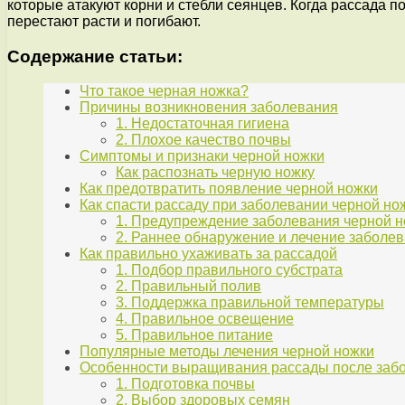
которые атакуют корни и стебли сеянцев. Когда рассада п
перестают расти и погибают.
Содержание статьи:
Что такое черная ножка?
Причины возникновения заболевания
1. Недостаточная гигиена
2. Плохое качество почвы
Симптомы и признаки черной ножки
Как распознать черную ножку
Как предотвратить появление черной ножки
Как спасти рассаду при заболевании черной но
1. Предупреждение заболевания черной 
2. Раннее обнаружение и лечение заболе
Как правильно ухаживать за рассадой
1. Подбор правильного субстрата
2. Правильный полив
3. Поддержка правильной температуры
4. Правильное освещение
5. Правильное питание
Популярные методы лечения черной ножки
Особенности выращивания рассады после заб
1. Подготовка почвы
2. Выбор здоровых семян