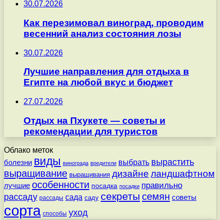
30.07.2026
Как перезимовал виноград, проводим
весенний анализ состояния лозы
30.07.2026
Лучшие направления для отдыха в
Египте на любой вкус и бюджет
27.07.2026
Отдых на Пхукете — советы и
рекомендации для туристов
Облако меток
виды
вырастить
выбрать
болезни
винограда
вредители
выращивание
дизайне
ландшафтном
выращивания
особенности
правильно
лучшие
посадка
посадки
секреты
семян
рассаду
сада
советы
саду
рассады
сорта
уход
способы