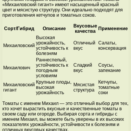
«Михаиловский гигант» имеют насыщенный красный
цвет и мясистую структуру. Они идеально подходят для
приготовления кетчупов и томатных соков.
Вкусовые
Сорт/Гибрид
Описание
Применение
качества
Высокая
урожайность,
Отличный
Салаты,
Михаиловский
устойчивость к
вкус
консервация
болезням
Раннеспелый,
устойчивость к
Сладкий
Соусы,
Михаилович
погодным
вкус
запекание
условиям
Крупные плоды,
Кетчупы,
Михаиловский
Мясистая
высокая
томатные
гигант
структура
урожайность
соки
Томаты с именем Михаил — это отличный выбор для тех,
кто хочет вырастить вкусные и качественные томаты в
своем саду или огороде. Выбирая сорта и гибриды с
именем Михаил, вы можете быть уверены в их высоких
показателях урожайности, устойчивости к болезням и
отличных вкусовых качествах.