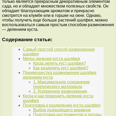
только является прекрасным декоративным элементом
сада, но и обладает множеством полезных свойств. Он
обладает благоухающим ароматом и прекрасно
смотрится на клумбе или в горшке на окне. Однако,
чтобы получить еще больше растений шалфея, можно
воспользоваться самым простым способом размножения
— делением куста.
Содержание статьи:
Самый простой способ размножения
шалфея
Метод деления куста шалфея
Когда делить куст шалфея?
Как разделить куст шалфея?
Преимущества размножения шалфея
делением куста
1. Максимальное сохранение
генетического материала
2. Ускоренное размножение
Когда и как проводить деление куста
шалфея
Подготовка к разделению куста шалфея
Выбор подходящего времени
Подготовка инструментов и посуды