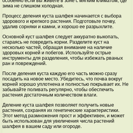
особенно если вы живете в зоне с мягким климатом, где
зима не слишком холодная.
Процесс деления куста шалфея начинается с выбора
здорового и крепкого растения. Подготовьте почву,
удалив сорняки и камни, и хорошо ее разрыхлите.
Основной куст шалфея следует аккуратно выкопать,
стараясь не повредить корни. Разделите куст на
несколько частей, обращая внимание на наличие
здоровых корней и побегов. Используйте острые
инструменты для разделения, чтобы избежать рваных
ран и повреждений.
После деления куста каждую его часть можно сразу
посадить на новое место. Убедитесь, что почва вокруг
корней хорошо уплотнена и полностью покрывает их. Не
забывайте поливать регулярно, чтобы обеспечить
растения достаточным количеством влаги.
Деление куста шалфея позволяет получить новые
растения, сохраняя их генетические характеристики.
Этот метод размножения прост и эффективен, и может
быть использован для увеличения числа растений
шалфея в вашем саду или огороде.