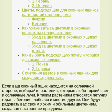
1. Герань
2. Петуния
Цветы, подходящие для оконных ящиков
на тенистой стороне дома
Фуксии
Бегонии
Как ухаживать за цветами в оконных
ящиках на солнце и в тени
Уход за цветами в оконных ящиках
на солнце:
Уход за цветами в оконных ящиках
в тени:
Как выбрать подходящую почву и горшки
для оконных ящиков
1. Почва
2. Горшки
Сочетания цветов в оконных ящиках для
создания эффектных..
Если ваш оконный ящик находится на солнечной
стороне, выбирайте растения, которые любят яркий свет
и солнечные лучи. К таким растениям относятся петуния,
герань, бегония, лобелия и многие другие. Они будут
радовать вас своим ярким и обильным цветением,
создавая настроение праздника.