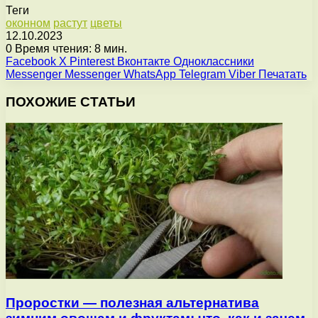
Теги
оконном
растут
цветы
12.10.2023
0
Время чтения: 8 мин.
Facebook
X
Pinterest
Вконтакте
Одноклассники
Messenger
Messenger
WhatsApp
Telegram
Viber
Печатать
ПОХОЖИЕ СТАТЬИ
Проростки — полезная альтернатива