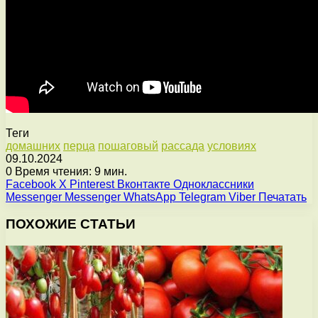
Теги
домашних
перца
пошаговый
рассада
условиях
09.10.2024
0
Время чтения: 9 мин.
Facebook
X
Pinterest
Вконтакте
Одноклассники
Messenger
Messenger
WhatsApp
Telegram
Viber
Печатать
ПОХОЖИЕ СТАТЬИ