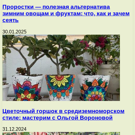
Проростки — полезная альтернатива
зимним овощам и фруктам: что, как и зачем
сеять
30.01.2025
Цветочный горшок в средиземноморском
стиле: мастерим с Ольгой Вороновой
31.12.2024