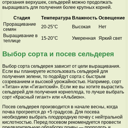
отрезания верхушек, сельдерей можно продолжать
выращивать для получения более крупных корней.
Стадия
Температура
Влажность
Освещение
Проращивание
20-25°C
Высокая
Нет
семян
Выращивание в
15-20°C
Умеренная
Яркий свет
теплице
Выбор сорта и посев сельдерея
Выбор сорта сельдерея зависит от цели выращивания.
Если вы планируете использовать сельдерей для
получения зелени, то подойдут сорта с быстрым
созреванием и высокой урожайностью. Например, сорт
«Титан» или «Гигантский». Если же вы хотите вырастить
сельдерей для получения корнеплода, то лучше выбрать
сорт «Красный гигант» или «Альбион».
Посев сельдерея производится в начале весны, когда
почва прогреется до +5 градусов. Для посева
необходимо выбрать плодородную почву с нейтральной
кислотностью. Перед посевом рекомендуется провести
предварительную обработку почвы — прополоть и