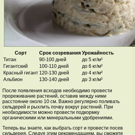
Сорт
Срок созревания
Урожайность
Титан
90-100 дней
до 5 кг/м²
Гигантский
100-110 дней
до 6 кг/м²
Красный гигант
120-130 дней
до 4 кг/м²
Альбион
130-140 дней
до 3 кг/м²
После появления всходов необходимо провести
прореживание растений, оставив между ними
расстояние около 10 см. Важно регулярно поливать
сельдерей и рыхлить почву вокруг растений. При
необходимости можно провести подкормку
органическими или минеральными удобрениями.
Теперь вы знаете, как выбрать сорт и провести посев
сельдерея. Следуя этим рекомендациям, вы сможете