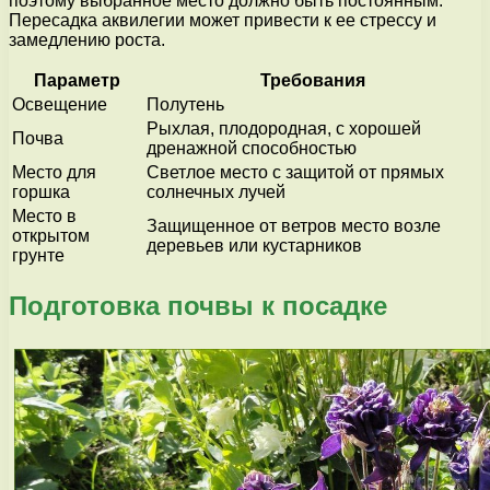
поэтому выбранное место должно быть постоянным.
Пересадка аквилегии может привести к ее стрессу и
замедлению роста.
Параметр
Требования
Освещение
Полутень
Рыхлая, плодородная, с хорошей
Почва
дренажной способностью
Место для
Светлое место с защитой от прямых
горшка
солнечных лучей
Место в
Защищенное от ветров место возле
открытом
деревьев или кустарников
грунте
Подготовка почвы к посадке