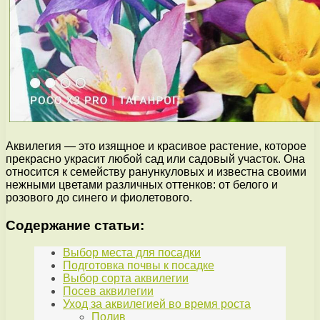
Аквилегия — это изящное и красивое растение, которое
прекрасно украсит любой сад или садовый участок. Она
относится к семейству ранункуловых и известна своими
нежными цветами различных оттенков: от белого и
розового до синего и фиолетового.
Содержание статьи:
Выбор места для посадки
Подготовка почвы к посадке
Выбор сорта аквилегии
Посев аквилегии
Уход за аквилегией во время роста
Полив