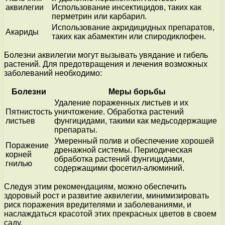
аквилегии
Использование инсектицидов, таких как
перметрин или карбарил.
Использование акридицидных препаратов,
Акариды
таких как абамектин или спиродиклофен.
Болезни аквилегии могут вызывать увядание и гибель
растений. Для предотвращения и лечения возможных
заболеваний необходимо:
Болезни
Меры борьбы
Удаление пораженных листьев и их
Пятнистость
уничтожение. Обработка растений
листьев
фунгицидами, такими как медьсодержащие
препараты.
Умеренный полив и обеспечение хорошей
Поражение
дренажной системы. Периодическая
корней
обработка растений фунгицидами,
гнилью
содержащими фосетил-алюминий.
Следуя этим рекомендациям, можно обеспечить
здоровый рост и развитие аквилегии, минимизировать
риск поражения вредителями и заболеваниями, и
наслаждаться красотой этих прекрасных цветов в своем
саду.