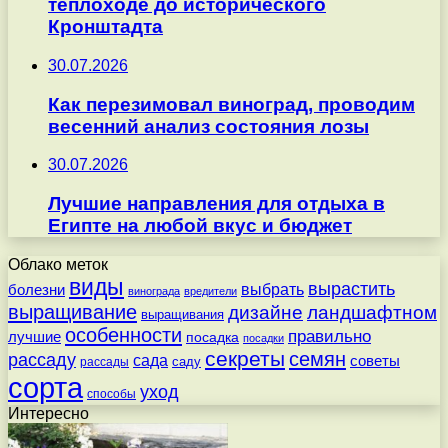
теплоходе до исторического
Кронштадта
30.07.2026
Как перезимовал виноград, проводим
весенний анализ состояния лозы
30.07.2026
Лучшие направления для отдыха в
Египте на любой вкус и бюджет
Облако меток
виды
вырастить
выбрать
болезни
винограда
вредители
выращивание
дизайне
ландшафтном
выращивания
особенности
правильно
лучшие
посадка
посадки
секреты
семян
рассаду
сада
советы
саду
рассады
сорта
уход
способы
Интересно