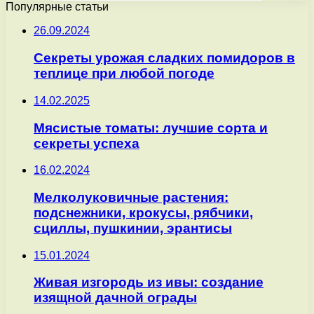
Популярные статьи
26.09.2024
Секреты урожая сладких помидоров в
теплице при любой погоде
14.02.2025
Мясистые томаты: лучшие сорта и
секреты успеха
16.02.2024
Мелколуковичные растения:
подснежники, крокусы, рябчики,
сциллы, пушкинии, эрантисы
15.01.2024
Живая изгородь из ивы: создание
изящной дачной ограды