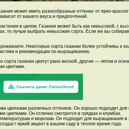
зания может иметь разнообразные оттенки: от ярко-красного
зависит от вашего вкуса и предпочтений.
растения в целом. Газания может быть как невысокой, с выс
х, то лучше выбрать невысокие сорта. Если же вы собирае
проживаете. Некоторые сорта газании более устойчивы к хол
еристики и рекомендации по выращиванию.
 сорта газании цветут рано весной, другие — летом и осень
ми цветами.
ими цветками различных оттенков. Он хорошо подходит для
и цветками. Он отлично смотрится в грядках и клумбах.
 температурам и морозам. Он подходит для выращивания в 
создаст яркий акцент в вашем саду в теплое время года.