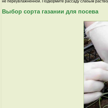
не переувлажненной. Подкормите рассаду слабым раствор
Выбор сорта газании для посева