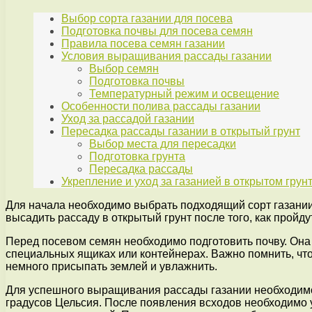
Выбор сорта газании для посева
Подготовка почвы для посева семян
Правила посева семян газании
Условия выращивания рассады газании
Выбор семян
Подготовка почвы
Температурный режим и освещение
Особенности полива рассады газании
Уход за рассадой газании
Пересадка рассады газании в открытый грунт
Выбор места для пересадки
Подготовка грунта
Пересадка рассады
Укрепление и уход за газанией в открытом грун
Для начала необходимо выбрать подходящий сорт газании
высадить рассаду в открытый грунт после того, как пройд
Перед посевом семян необходимо подготовить почву. Она 
специальных ящиках или контейнерах. Важно помнить, что 
немного присыпать землей и увлажнить.
Для успешного выращивания рассады газании необходимо 
градусов Цельсия. После появления всходов необходимо уб