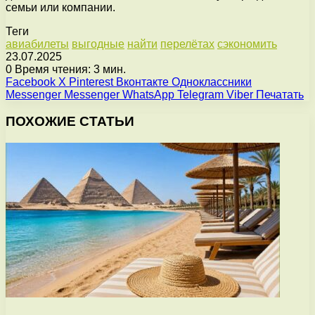
семьи или компании.
Теги
авиабилеты
выгодные
найти
перелётах
сэкономить
23.07.2025
0
Время чтения: 3 мин.
Facebook
X
Pinterest
Вконтакте
Одноклассники
Messenger
Messenger
WhatsApp
Telegram
Viber
Печатать
ПОХОЖИЕ СТАТЬИ