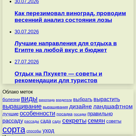
30.07.2026
Как перезимовал виноград, проводим
весенний анализ состояния лозы
30.07.2026
Лучшие направления для отдыха в
Египте на любой вкус и бюджет
27.07.2026
Отдых на Пхукете — советы и
рекомендации для туристов
Облако меток
виды
вырастить
выбрать
болезни
винограда
вредители
выращивание
дизайне
ландшафтном
выращивания
особенности
правильно
лучшие
посадка
посадки
секреты
семян
рассаду
сада
советы
саду
рассады
сорта
уход
способы