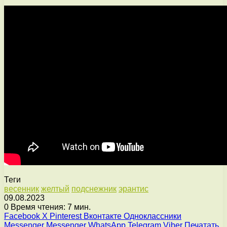
Теги
весенник
желтый
подснежник
эрантис
09.08.2023
0
Время чтения: 7 мин.
Facebook
X
Pinterest
Вконтакте
Одноклассники
Messenger
Messenger
WhatsApp
Telegram
Viber
Печатать