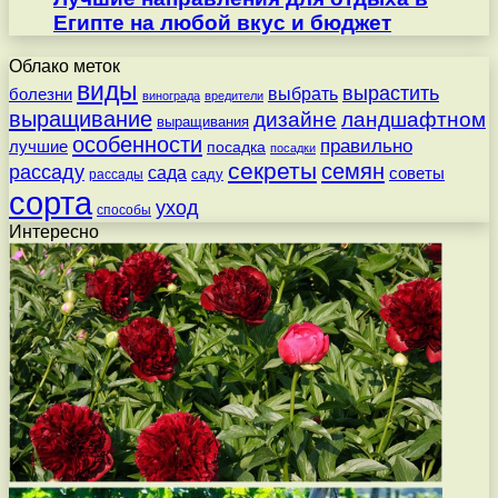
Египте на любой вкус и бюджет
Облако меток
виды
вырастить
выбрать
болезни
винограда
вредители
выращивание
дизайне
ландшафтном
выращивания
особенности
правильно
лучшие
посадка
посадки
секреты
семян
рассаду
сада
советы
саду
рассады
сорта
уход
способы
Интересно