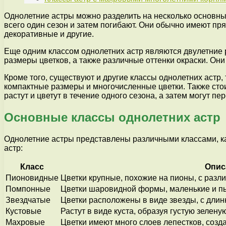
Однолетние астры можно разделить на несколько основных
всего один сезон и затем погибают. Они обычно имеют пр
декоративные и другие.
Еще одним классом однолетних астр являются двулетние р
размеры цветков, а также различные оттенки окраски. Он
Кроме того, существуют и другие классы однолетних астр,
компактные размеры и многочисленные цветки. Также стои
растут и цветут в течение одного сезона, а затем могут п
Основные классы однолетних астр
Однолетние астры представлены различными классами, ка
астр:
Класс
Опис
Пионовидные
Цветки крупные, похожие на пионы, с разл
Помпонные
Цветки шаровидной формы, маленькие и 
Звездчатые
Цветки расположены в виде звезды, с длин
Кустовые
Растут в виде куста, образуя густую зелен
Махровые
Цветки имеют много слоев лепестков, соз