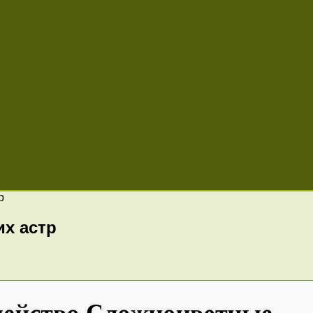
р
х астр