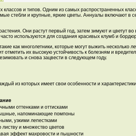
 классов и типов. Одним из самых распространенных класс
ямые стебли и крупные, яркие цветы. Аннуалы включают в с
астения. Они растут первый год, затем зимуют и цветут во
и часто используются для создания красивых клумб и бордю
 такие как многолетники, которые могут выжить несколько л
т отметить их высокую устойчивость к болезням и вредите
ерезимовать и снова зацвести в следующем году.
ждый из которых имеет свои особенности и характеристик
ание
ичными оттенками и оттисками
пышные, напоминающие помпоны
ными, узкими лепестками
ую листву и множество цветов
давая эффект махровости и пышности