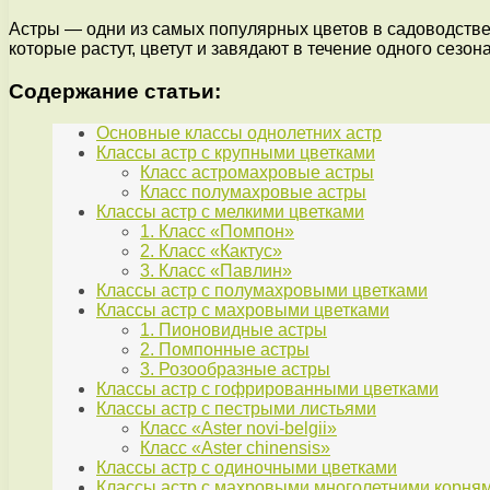
Астры — одни из самых популярных цветов в садоводстве
которые растут, цветут и завядают в течение одного сезон
Содержание статьи:
Основные классы однолетних астр
Классы астр с крупными цветками
Класс астромахровые астры
Класс полумахровые астры
Классы астр с мелкими цветками
1. Класс «Помпон»
2. Класс «Кактус»
3. Класс «Павлин»
Классы астр с полумахровыми цветками
Классы астр с махровыми цветками
1. Пионовидные астры
2. Помпонные астры
3. Розообразные астры
Классы астр с гофрированными цветками
Классы астр с пестрыми листьями
Класс «Aster novi-belgii»
Класс «Aster chinensis»
Классы астр с одиночными цветками
Классы астр с махровыми многолетними корня