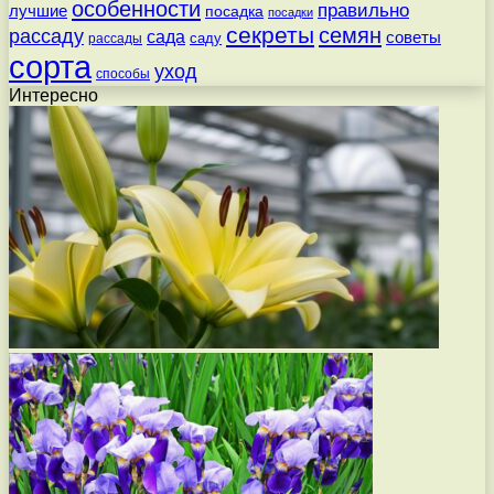
особенности
правильно
лучшие
посадка
посадки
секреты
семян
рассаду
сада
советы
саду
рассады
сорта
уход
способы
Интересно