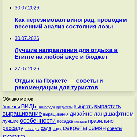
30.07.2026
Как перезимовал виноград, проводим
весенний анализ состояния лозы
30.07.2026
Лучшие направления для отдыха в
Египте на любой вкус и бюджет
27.07.2026
Отдых на Пхукете — советы и
рекомендации для туристов
Облако меток
виды
вырастить
выбрать
болезни
винограда
вредители
выращивание
дизайне
ландшафтном
выращивания
особенности
правильно
лучшие
посадка
посадки
секреты
семян
рассаду
сада
советы
саду
рассады
сорта