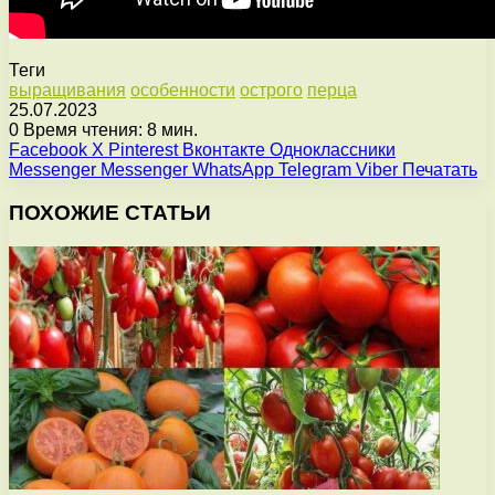
Теги
выращивания
особенности
острого
перца
25.07.2023
0
Время чтения: 8 мин.
Facebook
X
Pinterest
Вконтакте
Одноклассники
Messenger
Messenger
WhatsApp
Telegram
Viber
Печатать
ПОХОЖИЕ СТАТЬИ