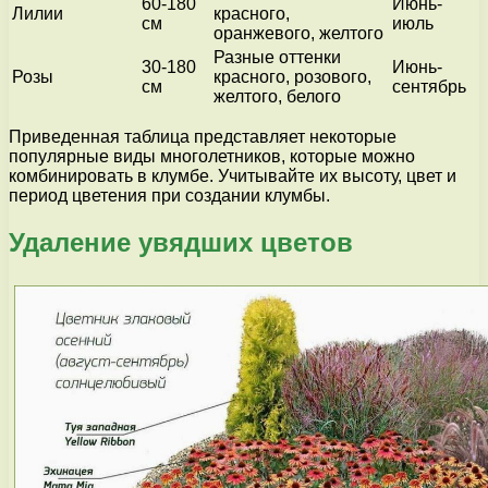
60-180
Июнь-
Лилии
красного,
см
июль
оранжевого, желтого
Разные оттенки
30-180
Июнь-
Розы
красного, розового,
см
сентябрь
желтого, белого
Приведенная таблица представляет некоторые
популярные виды многолетников, которые можно
комбинировать в клумбе. Учитывайте их высоту, цвет и
период цветения при создании клумбы.
Удаление увядших цветов