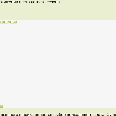
отяжении всего летнего сезона.
 петунии
ии
ышного шарика является выбор подходящего сорта. Сущест