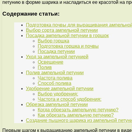
петунию в форме шарика и насладиться ее красотой на пр
Содержание статьи:
Подготовка почвы для выращивания ампельной
Выбор сорта ампельной петунии
Посадка ампельной петунии в горшок
Выбор горшка
Подготовка горшка и почвы
Посадка петунии
Уход за ампельной петунией
Освещение
Полив
Полив ампельной петунии
Частота полива
Способ полива
Удобрение ампельной петунии
Выбор удобрения:
Частота и способ удобрения:
Обрезка ампельной петунии
Когда обрезать ампельную петунию?
Как обрезать ампельную петунию?
Создание пышного шарика из ампельной петун
Первым шагом к выращиванию ампельной петунии в виде п