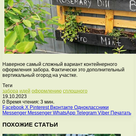
Наверное самый сложный вариант контейнерного
оформления забора. Фактически это дополнительный
вертикальный огород на участке.
Теги
забора
идей
оформлению
сплошного
19.10.2023
0
Время чтения: 3 мин.
Facebook
X
Pinterest
Вконтакте
Одноклассники
Messenger
Messenger
WhatsApp
Telegram
Viber
Печатать
ПОХОЖИЕ СТАТЬИ