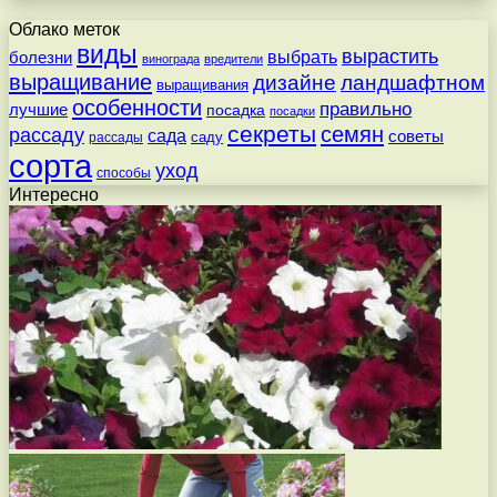
Облако меток
виды
вырастить
выбрать
болезни
винограда
вредители
выращивание
дизайне
ландшафтном
выращивания
особенности
правильно
лучшие
посадка
посадки
секреты
семян
рассаду
сада
советы
саду
рассады
сорта
уход
способы
Интересно