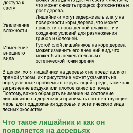
доступа к
что может снизить процесс фотосинтеза и
свету
рост дерева.
Лишайники могут задерживать влагу на
поверхности коры дерева, что может
Увеличение
привести к повышенной влажности и
влажности
созданию условий для размножения
грибов и болезней.
Густой слой лишайников на коре дерева
Изменение
может изменить его внешний вид, что
внешнего
может быть нежелательным с
вида
эстетической точки зрения.
В целом, хотя лишайники на деревьях не представляют
прямой угрозы, их присутствие может указывать на
определенные проблемы в окружающей среде, такие как
загрязнение воздуха или плохое качество почвы.
Поэтому, важно обращать внимание на состояние
лишайников на деревьях и принимать соответствующие
меры для поддержания здоровья и эстетического вида
лесных экосистем.
Что такое лишайник и как он
появляется на деревьях