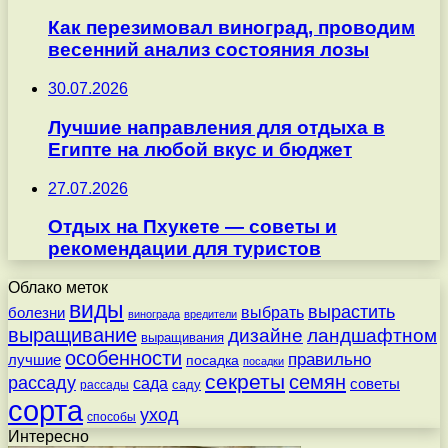
Как перезимовал виноград, проводим
весенний анализ состояния лозы
30.07.2026
Лучшие направления для отдыха в
Египте на любой вкус и бюджет
27.07.2026
Отдых на Пхукете — советы и
рекомендации для туристов
Облако меток
виды
вырастить
выбрать
болезни
винограда
вредители
выращивание
дизайне
ландшафтном
выращивания
особенности
правильно
лучшие
посадка
посадки
секреты
семян
рассаду
сада
советы
саду
рассады
сорта
уход
способы
Интересно