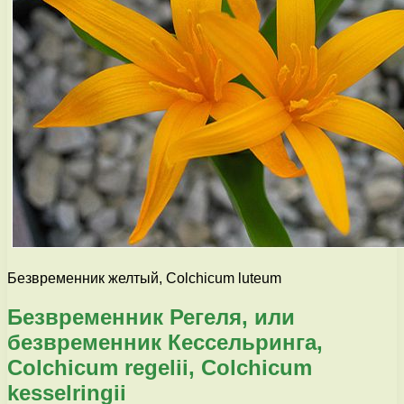
Безвременник желтый, Colchicum luteum
Безвременник Регеля, или
безвременник Кессельринга,
Colchicum regelii, Colchicum
kesselringii