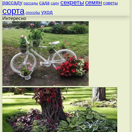
секреты
семян
рассаду
сада
советы
саду
рассады
сорта
уход
способы
Интересно