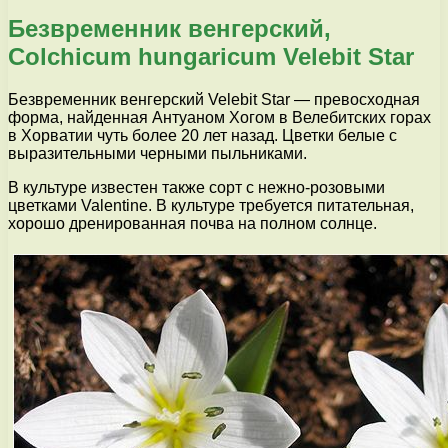
Безвременник венгерский,
Colchicum hungaricum Velebit Star
Безвременник венгерский Velebit Star — превосходная
форма, найденная Антуаном Хогом в Велебитских горах
в Хорватии чуть более 20 лет назад. Цветки белые с
выразительными черными пыльниками.
В культуре известен также сорт с нежно-розовыми
цветками Valentine. В культуре требуется питательная,
хорошо дренированная почва на полном солнце.