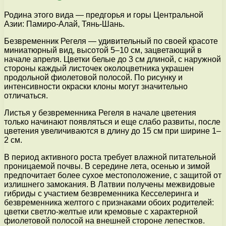
Родина этого вида — предгорья и горы Центральной
Азии: Памиро-Алай, Тянь-Шань.
Безвременник Регеля — удивительный по своей красоте
миниатюрный вид, высотой 5–10 см, зацветающий в
начале апреля. Цветки белые до 3 см длиной, с наружной
стороны каждый листочек околоцветника украшен
продольной фиолетовой полосой. По рисунку и
интенсивности окраски клоны могут значительно
отличаться.
Листья у безвременника Регеля в начале цветения
только начинают появляться и еще слабо развиты, после
цветения увеличиваются в длину до 15 см при ширине 1–
2 см.
В период активного роста требует влажной питательной
проницаемой почвы. В середине лета, осенью и зимой
предпочитает более сухое местоположение, с защитой от
излишнего замокания. В Латвии получены межвидовые
гибриды с участием безвременника Кесселеринга и
безвременника желтого с признаками обоих родителей:
цветки светло-желтые или кремовые с характерной
фиолетовой полосой на внешней стороне лепестков.