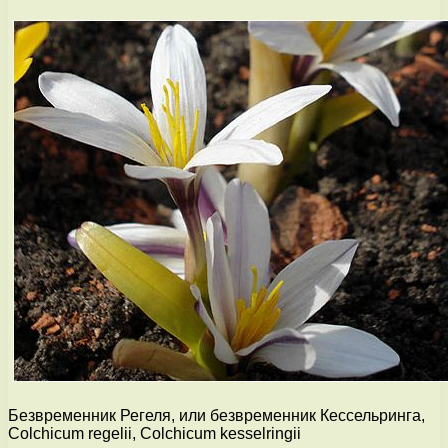
Безвременник Регеля, или безвременник Кессельринга,
Colchicum regelii, Colchicum kesselringii