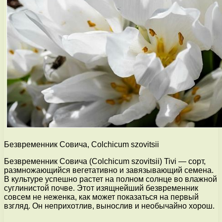
Безвременник Совича, Colchicum szovitsii
Безвременник Совича (Colchicum szovitsii) Tivi — сорт,
размножающийся вегетативно и завязывающий семена.
В культуре успешно растет на полном солнце во влажной
суглинистой почве. Этот изящнейший безвременник
совсем не неженка, как может показаться на первый
взгляд. Он неприхотлив, вынослив и необычайно хорош.