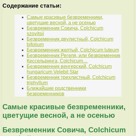
Содержание статьи:
Самые красивые безвременники,
цветущие весной, а не осенью
Безвременник Совича, Colchicum
szovitsii
Безвременник двулистный, Colchicum
bifolium
Безвременник желтый, Colchicum luteum
Безвременник Регеля, или безвременник
Кессельринга, Colchicum…
Безвременник венгерский, Colchicum
hungaricum Velebit Star
Безвременник трехлистный, Colchicum
triphyllum
Ближайшие родственники
безвременников
Самые красивые безвременники,
цветущие весной, а не осенью
Безвременник Совича, Colchicum