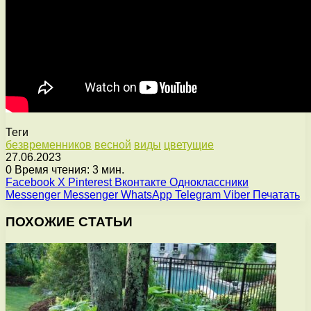
Теги
безвременников
весной
виды
цветущие
27.06.2023
0
Время чтения: 3 мин.
Facebook
X
Pinterest
Вконтакте
Одноклассники
Messenger
Messenger
WhatsApp
Telegram
Viber
Печатать
ПОХОЖИЕ СТАТЬИ