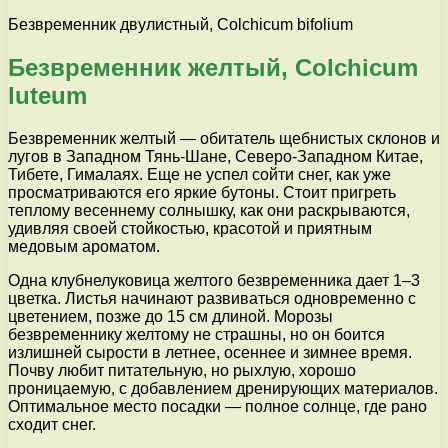
Безвременник двулистный, Colchicum bifolium
Безвременник желтый, Colchicum
luteum
Безвременник желтый — обитатель щебнистых склонов и
лугов в Западном Тянь-Шане, Северо-Западном Китае,
Тибете, Гималаях. Еще не успел сойти снег, как уже
просматриваются его яркие бутоны. Стоит пригреть
теплому весеннему солнышку, как они раскрываются,
удивляя своей стойкостью, красотой и приятным
медовым ароматом.
Одна клубнелуковица желтого безвременника дает 1–3
цветка. Листья начинают развиваться одновременно с
цветением, позже до 15 см длиной. Морозы
безвременнику желтому не страшны, но он боится
излишней сырости в летнее, осеннее и зимнее время.
Почву любит питательную, но рыхлую, хорошо
проницаемую, с добавлением дренирующих материалов.
Оптимальное место посадки — полное солнце, где рано
сходит снег.