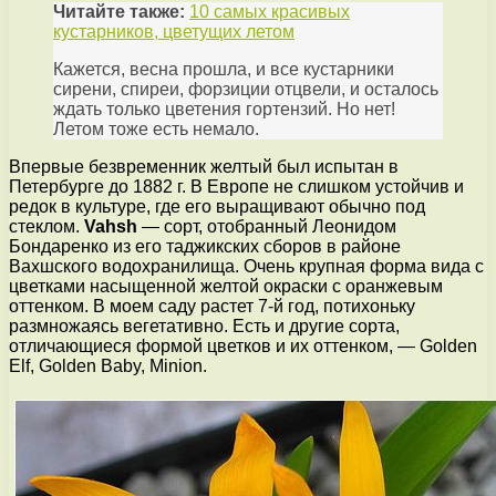
Читайте также:
10 самых красивых
кустарников, цветущих летом
Кажется, весна прошла, и все кустарники
сирени, спиреи, форзиции отцвели, и осталось
ждать только цветения гортензий. Но нет!
Летом тоже есть немало.
Впервые безвременник желтый был испытан в
Петербурге до 1882 г. В Европе не слишком устойчив и
редок в культуре, где его выращивают обычно под
стеклом.
Vahsh
— сорт, отобранный Леонидом
Бондаренко из его таджикских сборов в районе
Вахшского водохранилища. Очень крупная форма вида с
цветками насыщенной желтой окраски с оранжевым
оттенком. В моем саду растет 7-й год, потихоньку
размножаясь вегетативно. Есть и другие сорта,
отличающиеся формой цветков и их оттенком, — Golden
Elf, Golden Baby, Minion.