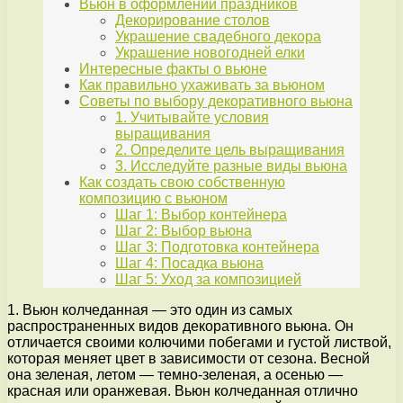
Вьюн в оформлении праздников
Декорирование столов
Украшение свадебного декора
Украшение новогодней елки
Интересные факты о вьюне
Как правильно ухаживать за вьюном
Советы по выбору декоративного вьюна
1. Учитывайте условия
выращивания
2. Определите цель выращивания
3. Исследуйте разные виды вьюна
Как создать свою собственную
композицию с вьюном
Шаг 1: Выбор контейнера
Шаг 2: Выбор вьюна
Шаг 3: Подготовка контейнера
Шаг 4: Посадка вьюна
Шаг 5: Уход за композицией
1. Вьюн колчеданная — это один из самых
распространенных видов декоративного вьюна. Он
отличается своими колючими побегами и густой листвой,
которая меняет цвет в зависимости от сезона. Весной
она зеленая, летом — темно-зеленая, а осенью —
красная или оранжевая. Вьюн колчеданная отлично