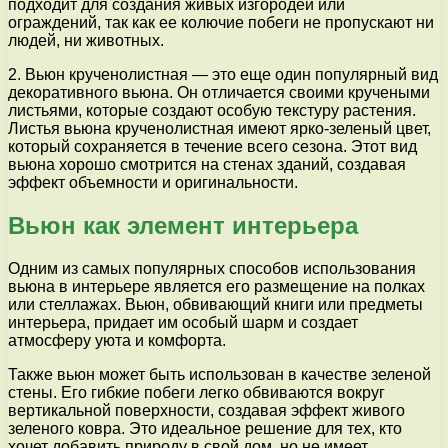
подходит для создания живых изгородей или
ограждений, так как ее колючие побеги не пропускают ни
людей, ни животных.
2. Вьюн крученолистная — это еще один популярный вид
декоративного вьюна. Он отличается своими кручеными
листьями, которые создают особую текстуру растения.
Листья вьюна крученолистная имеют ярко-зеленый цвет,
который сохраняется в течение всего сезона. Этот вид
вьюна хорошо смотрится на стенах зданий, создавая
эффект объемности и оригинальности.
Вьюн как элемент интерьера
Одним из самых популярных способов использования
вьюна в интерьере является его размещение на полках
или стеллажах. Вьюн, обвивающий книги или предметы
интерьера, придает им особый шарм и создает
атмосферу уюта и комфорта.
Также вьюн может быть использован в качестве зеленой
стены. Его гибкие побеги легко обвиваются вокруг
вертикальной поверхности, создавая эффект живого
зеленого ковра. Это идеальное решение для тех, кто
хочет добавить природу в свой дом, но не имеет