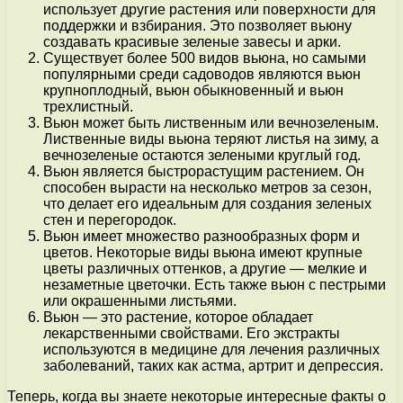
использует другие растения или поверхности для
поддержки и взбирания. Это позволяет вьюну
создавать красивые зеленые завесы и арки.
Существует более 500 видов вьюна, но самыми
популярными среди садоводов являются вьюн
крупноплодный, вьюн обыкновенный и вьюн
трехлистный.
Вьюн может быть лиственным или вечнозеленым.
Лиственные виды вьюна теряют листья на зиму, а
вечнозеленые остаются зелеными круглый год.
Вьюн является быстрорастущим растением. Он
способен вырасти на несколько метров за сезон,
что делает его идеальным для создания зеленых
стен и перегородок.
Вьюн имеет множество разнообразных форм и
цветов. Некоторые виды вьюна имеют крупные
цветы различных оттенков, а другие — мелкие и
незаметные цветочки. Есть также вьюн с пестрыми
или окрашенными листьями.
Вьюн — это растение, которое обладает
лекарственными свойствами. Его экстракты
используются в медицине для лечения различных
заболеваний, таких как астма, артрит и депрессия.
Теперь, когда вы знаете некоторые интересные факты о