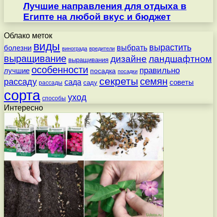
Лучшие направления для отдыха в
Египте на любой вкус и бюджет
Облако меток
виды
вырастить
выбрать
болезни
винограда
вредители
выращивание
дизайне
ландшафтном
выращивания
особенности
правильно
лучшие
посадка
посадки
секреты
семян
рассаду
сада
советы
саду
рассады
сорта
уход
способы
Интересно