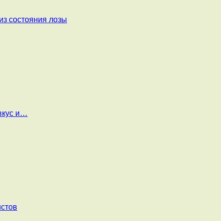
из состояния лозы
вкус и…
истов