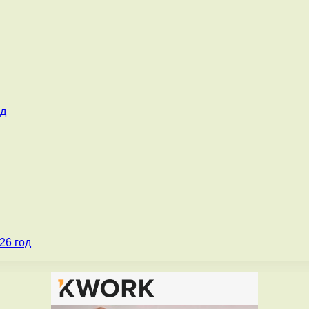
од
26 год