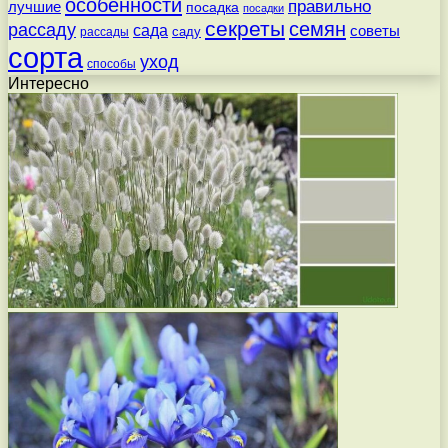
особенности
правильно
лучшие
посадка
посадки
секреты
семян
рассаду
сада
советы
саду
рассады
сорта
уход
способы
Интересно