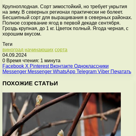
Крупноплодная. Сорт зимостойкий, но требует укрытия
на зиму. В северных регионах практически не болеет.
Бесшипный сорт для выращивания в северных районах.
Полное созревание ягод в первой декаде сентября.
Гроздь крупная, до 1 кг. Цветок полный. Ягода черная, с
хорошим вкусом.
Теги
виноград
начинающих
сорта
04.09.2024
0
Время чтения: 1 минута
Facebook
X
Pinterest
Вконтакте
Одноклассники
Messenger
Messenger
WhatsApp
Telegram
Viber
Печатать
ПОХОЖИЕ СТАТЬИ