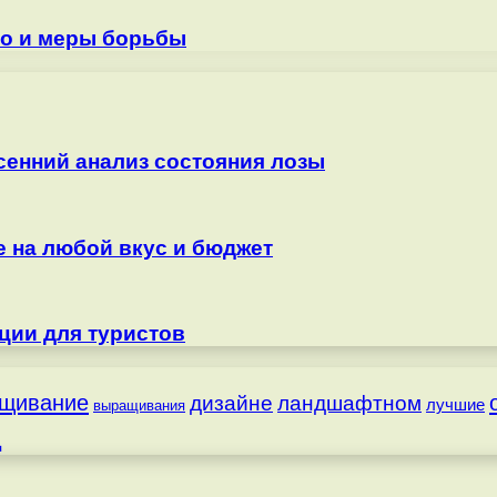
то и меры борьбы
сенний анализ состояния лозы
е на любой вкус и бюджет
ции для туристов
щивание
дизайне
ландшафтном
лучшие
выращивания
д