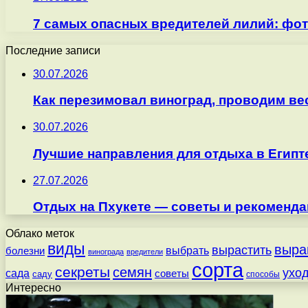
7 самых опасных вредителей лилий: фо
Последние записи
30.07.2026
Как перезимовал виноград, проводим ве
30.07.2026
Лучшие направления для отдыха в Египт
27.07.2026
Отдых на Пхукете — советы и рекоменда
Облако меток
виды
выра
вырастить
выбрать
болезни
винограда
вредители
сорта
секреты
семян
ухо
сада
советы
саду
способы
Интересно