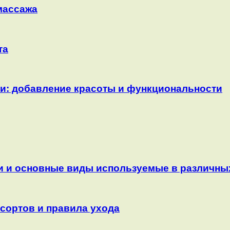
массажа
та
и: добавление красоты и функциональности
ти и основные виды используемые в различн
сортов и правила ухода