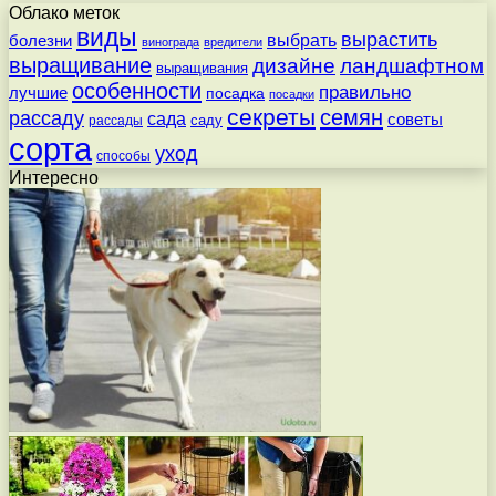
Облако меток
виды
вырастить
выбрать
болезни
винограда
вредители
выращивание
дизайне
ландшафтном
выращивания
особенности
правильно
лучшие
посадка
посадки
секреты
семян
рассаду
сада
советы
саду
рассады
сорта
уход
способы
Интересно