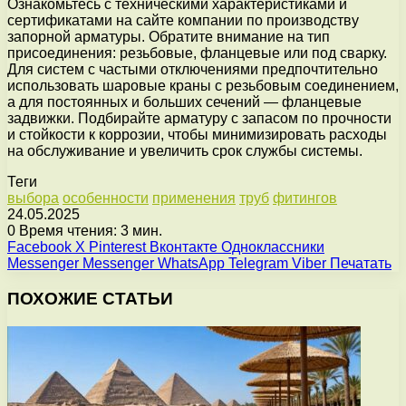
Ознакомьтесь с техническими характеристиками и
сертификатами на сайте компании по производству
запорной арматуры. Обратите внимание на тип
присоединения: резьбовые, фланцевые или под сварку.
Для систем с частыми отключениями предпочтительно
использовать шаровые краны с резьбовым соединением,
а для постоянных и больших сечений — фланцевые
задвижки. Подбирайте арматуру с запасом по прочности
и стойкости к коррозии, чтобы минимизировать расходы
на обслуживание и увеличить срок службы системы.
Теги
выбора
особенности
применения
труб
фитингов
24.05.2025
0
Время чтения: 3 мин.
Facebook
X
Pinterest
Вконтакте
Одноклассники
Messenger
Messenger
WhatsApp
Telegram
Viber
Печатать
ПОХОЖИЕ СТАТЬИ