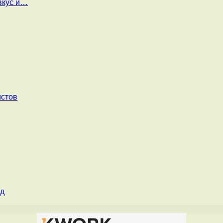
вкус и…
истов
од