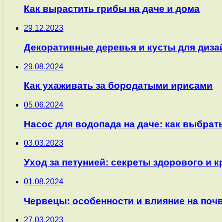
Как вырастить грибы на даче и дома
29.12.2023
Декоративные деревья и кусты для диза
29.08.2024
Как ухаживать за бородатыми ирисами
05.06.2024
Насос для водопада на даче: как выбра
03.03.2023
Уход за петунией: секреты здорового и 
01.08.2024
Червецы: особенности и влияние на поч
27.03.2023