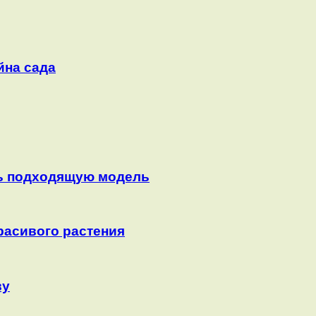
йна сада
ть подходящую модель
красивого растения
ву