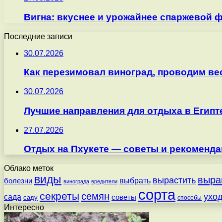
Вигна: вкуснее и урожайнее спаржевой ф
Последние записи
30.07.2026
Как перезимовал виноград, проводим ве
30.07.2026
Лучшие направления для отдыха в Египт
27.07.2026
Отдых на Пхукете — советы и рекоменда
Облако меток
виды
выра
вырастить
выбрать
болезни
винограда
вредители
сорта
секреты
семян
ухо
сада
советы
саду
способы
Интересно